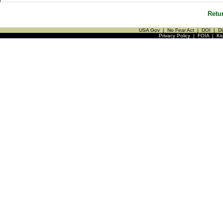
Retu
USA Gov
|
No Fear Act
|
DOI
|
Di
Privacy Policy
|
FOIA
|
Ki