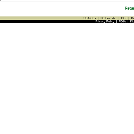
Retu
USA Gov
|
No Fear Act
|
DOI
|
Di
Privacy Policy
|
FOIA
|
Ki