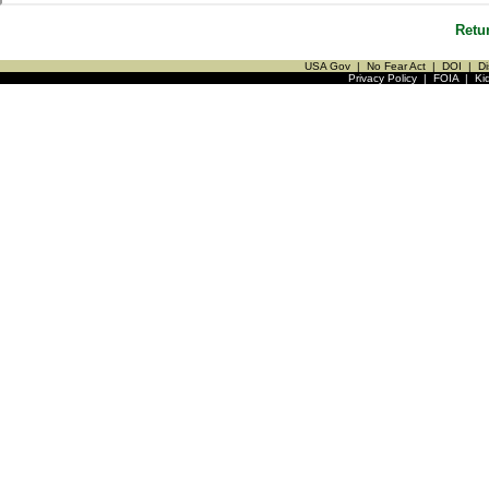
Retu
USA Gov
|
No Fear Act
|
DOI
|
Di
Privacy Policy
|
FOIA
|
Ki