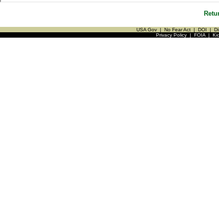
Retu
USA Gov
|
No Fear Act
|
DOI
|
Di
Privacy Policy
|
FOIA
|
Ki