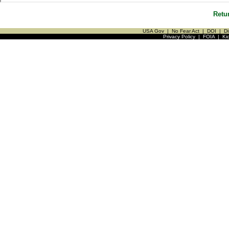
Retu
USA Gov
|
No Fear Act
|
DOI
|
Di
Privacy Policy
|
FOIA
|
Ki