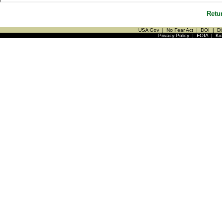
Retu
USA Gov
|
No Fear Act
|
DOI
|
Di
Privacy Policy
|
FOIA
|
Ki