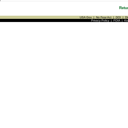
Retu
USA Gov
|
No Fear Act
|
DOI
|
Di
Privacy Policy
|
FOIA
|
Ki