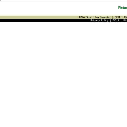
Retu
USA Gov
|
No Fear Act
|
DOI
|
Di
Privacy Policy
|
FOIA
|
Ki