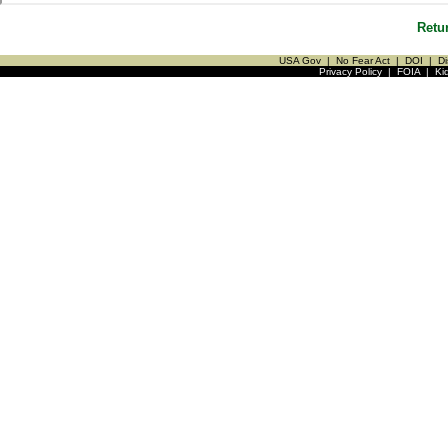
Retu
USA Gov
|
No Fear Act
|
DOI
|
Di
Privacy Policy
|
FOIA
|
Ki