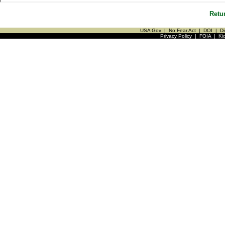
Retu
USA Gov
|
No Fear Act
|
DOI
|
Di
Privacy Policy
|
FOIA
|
Ki