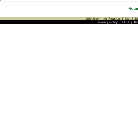
Retu
USA Gov
|
No Fear Act
|
DOI
|
Di
Privacy Policy
|
FOIA
|
Ki