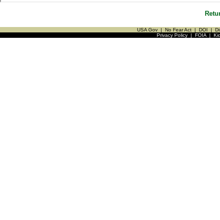
Retu
USA Gov
|
No Fear Act
|
DOI
|
Di
Privacy Policy
|
FOIA
|
Ki