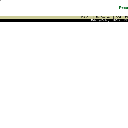
Retu
USA Gov
|
No Fear Act
|
DOI
|
Di
Privacy Policy
|
FOIA
|
Ki