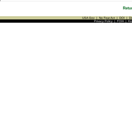
Retu
USA Gov
|
No Fear Act
|
DOI
|
Di
Privacy Policy
|
FOIA
|
Ki