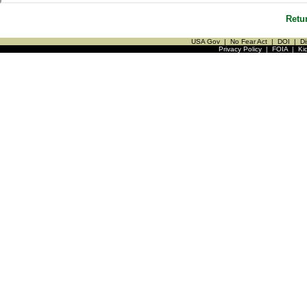
Retu
USA Gov
|
No Fear Act
|
DOI
|
Di
Privacy Policy
|
FOIA
|
Ki