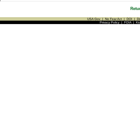
Retu
USA Gov
|
No Fear Act
|
DOI
|
Di
Privacy Policy
|
FOIA
|
Ki