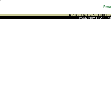
Retu
USA Gov
|
No Fear Act
|
DOI
|
Di
Privacy Policy
|
FOIA
|
Ki