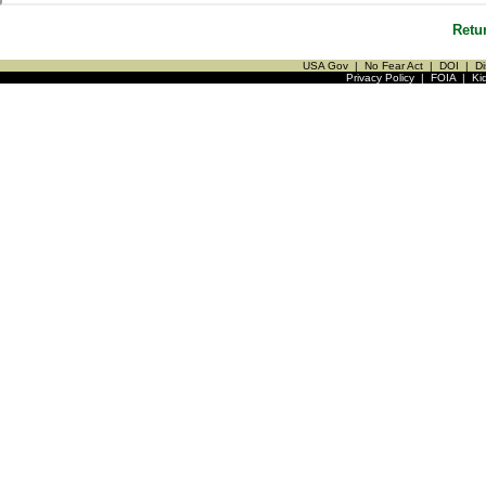
Retu
USA Gov
|
No Fear Act
|
DOI
|
Di
Privacy Policy
|
FOIA
|
Ki