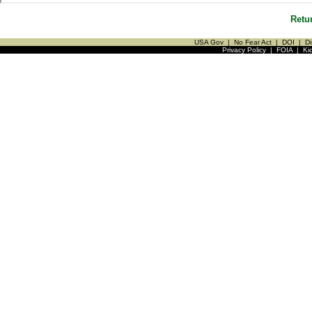
Retu
USA Gov
|
No Fear Act
|
DOI
|
Di
Privacy Policy
|
FOIA
|
Ki