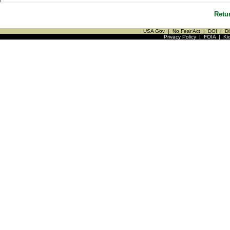
Retu
USA Gov
|
No Fear Act
|
DOI
|
Di
Privacy Policy
|
FOIA
|
Ki