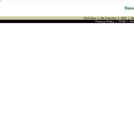
Retu
USA Gov
|
No Fear Act
|
DOI
|
Di
Privacy Policy
|
FOIA
|
Ki