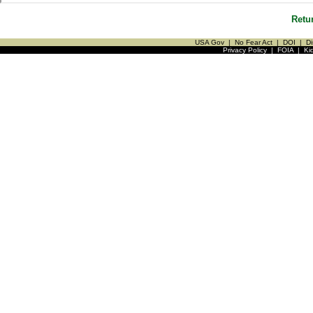
Retu
USA Gov
|
No Fear Act
|
DOI
|
Di
Privacy Policy
|
FOIA
|
Ki