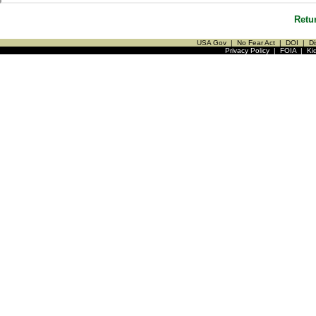
Retu
USA Gov
|
No Fear Act
|
DOI
|
Di
Privacy Policy
|
FOIA
|
Ki