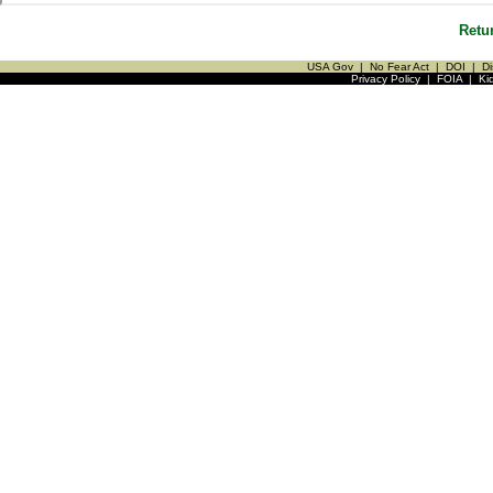
Retu
USA Gov
|
No Fear Act
|
DOI
|
Di
Privacy Policy
|
FOIA
|
Ki