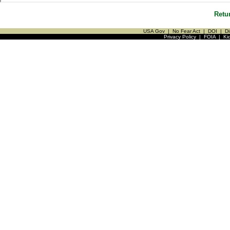
Retu
USA Gov
|
No Fear Act
|
DOI
|
Di
Privacy Policy
|
FOIA
|
Ki