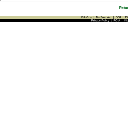
Retu
USA Gov
|
No Fear Act
|
DOI
|
Di
Privacy Policy
|
FOIA
|
Ki