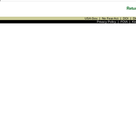
Retu
USA Gov
|
No Fear Act
|
DOI
|
Di
Privacy Policy
|
FOIA
|
Ki