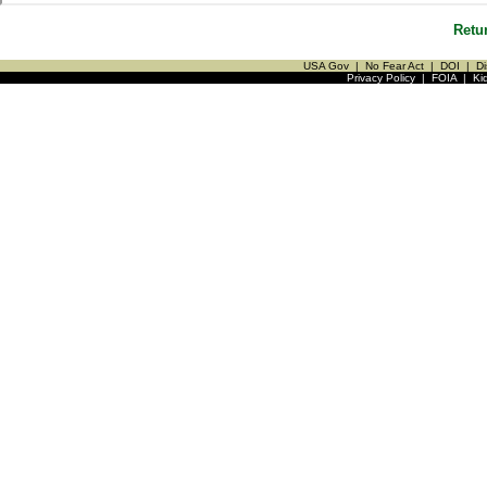
Retu
USA Gov
|
No Fear Act
|
DOI
|
Di
Privacy Policy
|
FOIA
|
Ki