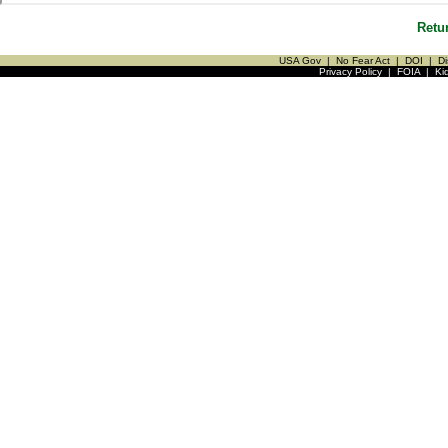
Retu
USA Gov
|
No Fear Act
|
DOI
|
Di
Privacy Policy
|
FOIA
|
Ki