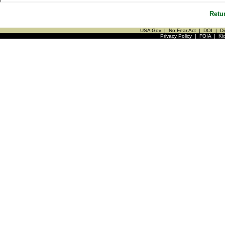
Retu
USA Gov
|
No Fear Act
|
DOI
|
Di
Privacy Policy
|
FOIA
|
Ki