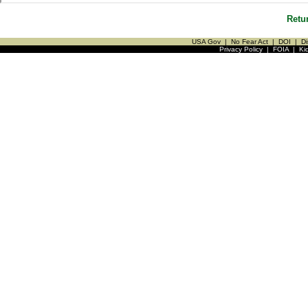
Retu
USA Gov
|
No Fear Act
|
DOI
|
Di
Privacy Policy
|
FOIA
|
Ki