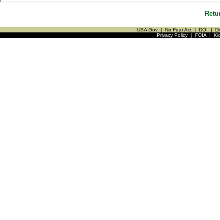
Retu
USA Gov
|
No Fear Act
|
DOI
|
Di
Privacy Policy
|
FOIA
|
Ki