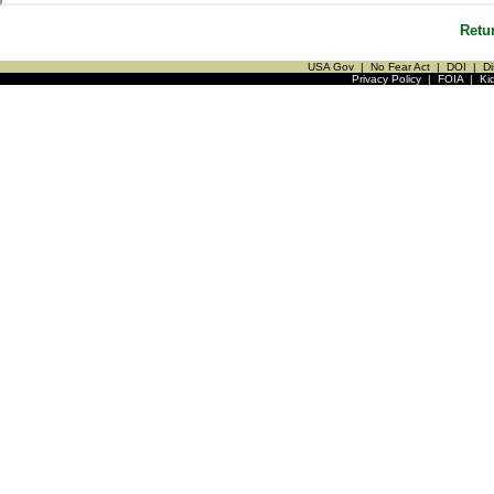
Retu
USA Gov
|
No Fear Act
|
DOI
|
Di
Privacy Policy
|
FOIA
|
Ki