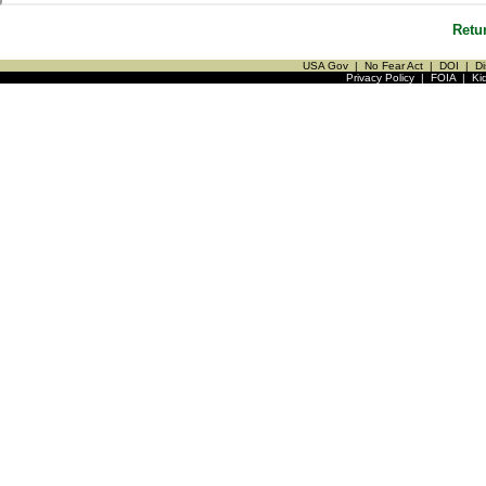
Retu
USA Gov
|
No Fear Act
|
DOI
|
Di
Privacy Policy
|
FOIA
|
Ki