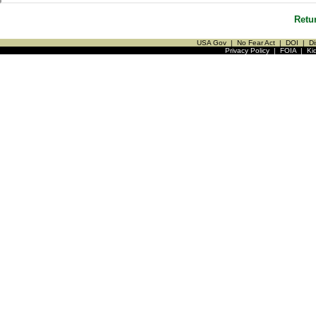
Retu
USA Gov
|
No Fear Act
|
DOI
|
Di
Privacy Policy
|
FOIA
|
Ki