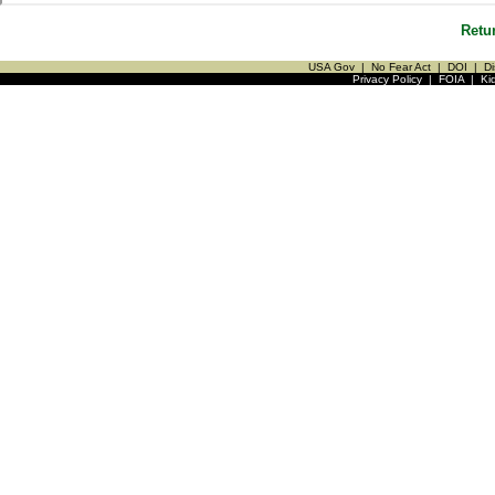
Retu
USA Gov
|
No Fear Act
|
DOI
|
Di
Privacy Policy
|
FOIA
|
Ki