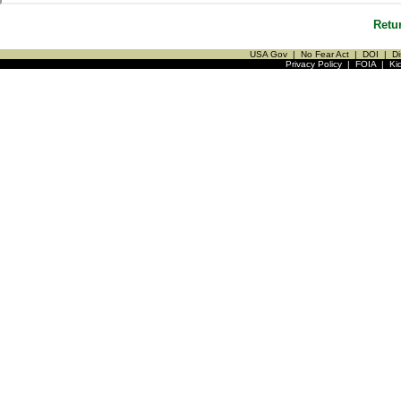
Retu
USA Gov
|
No Fear Act
|
DOI
|
Di
Privacy Policy
|
FOIA
|
Ki