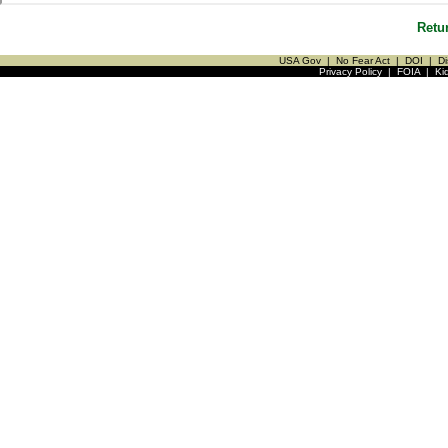
Retu
USA Gov
|
No Fear Act
|
DOI
|
Di
Privacy Policy
|
FOIA
|
Ki