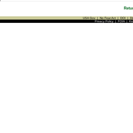
Retu
USA Gov
|
No Fear Act
|
DOI
|
Di
Privacy Policy
|
FOIA
|
Ki