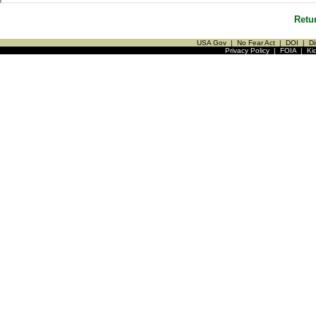
Retu
USA Gov
|
No Fear Act
|
DOI
|
Di
Privacy Policy
|
FOIA
|
Ki