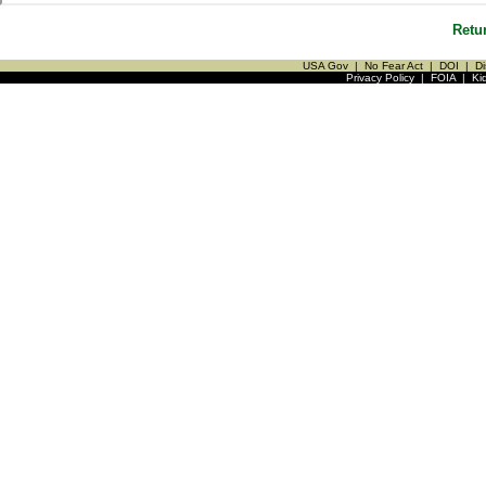
Retu
USA Gov
|
No Fear Act
|
DOI
|
Di
Privacy Policy
|
FOIA
|
Ki