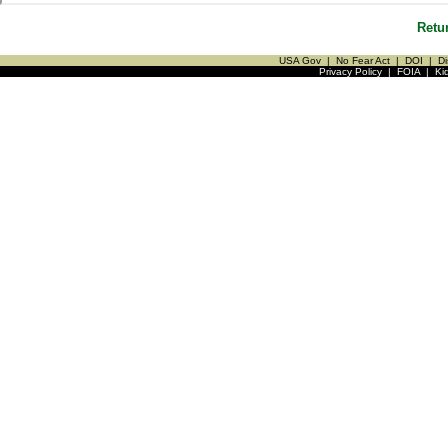
Retu
USA Gov
|
No Fear Act
|
DOI
|
Di
Privacy Policy
|
FOIA
|
Ki