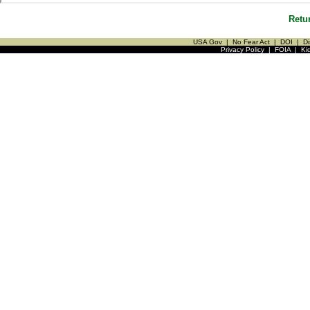
Retu
USA Gov
|
No Fear Act
|
DOI
|
Di
Privacy Policy
|
FOIA
|
Ki