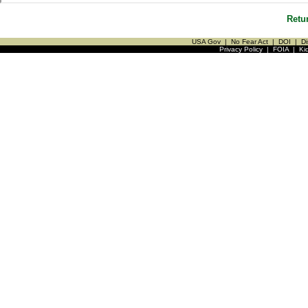
Retu
USA Gov
|
No Fear Act
|
DOI
|
Di
Privacy Policy
|
FOIA
|
Ki