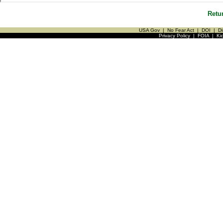
Retu
USA Gov
|
No Fear Act
|
DOI
|
Di
Privacy Policy
|
FOIA
|
Ki