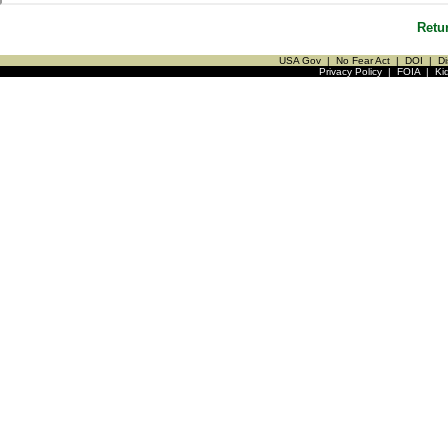
Retu
USA Gov
|
No Fear Act
|
DOI
|
Di
Privacy Policy
|
FOIA
|
Ki