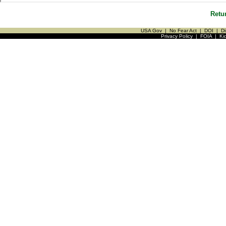
Retu
USA Gov
|
No Fear Act
|
DOI
|
Di
Privacy Policy
|
FOIA
|
Ki