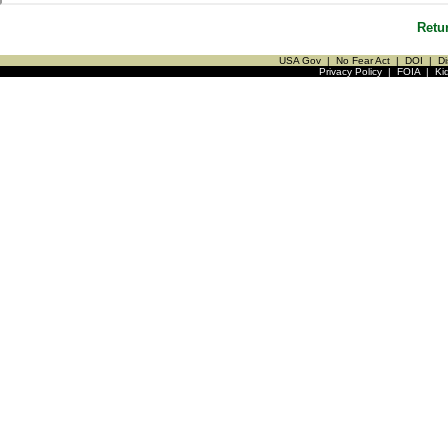
Retu
USA Gov
|
No Fear Act
|
DOI
|
Di
Privacy Policy
|
FOIA
|
Ki