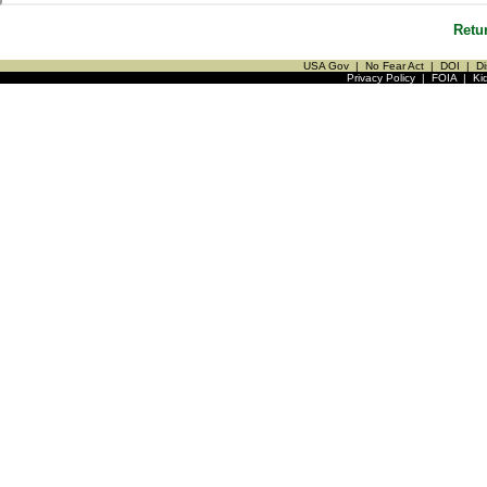
Retu
USA Gov
|
No Fear Act
|
DOI
|
Di
Privacy Policy
|
FOIA
|
Ki