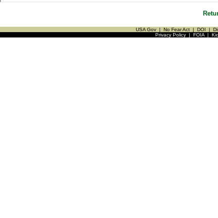
Retu
USA Gov
|
No Fear Act
|
DOI
|
Di
Privacy Policy
|
FOIA
|
Ki